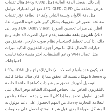
إلى ذلك، يفضل الدقة العالية (مثل 1080p و4K). هناك تقنيات
عرض مختلفة مثل LED، OLED، QLED. ضع في اعتبارك عوامل
مثل دقة الألوان ونسبة التباين وكفاءة الطاقة. تؤثر تقنيات
معالجة الصور في تلفزيونك بشكل كبير على جودة الصورة. لذا،
انظر إلى ميزات تحسين الصورة (HDR، Dolby Vision، وما إلى
ذلك).
تلفزيون بقعة مشمسة
يقدم حلول الصوت الداخلية. ومع
ذلك، إذا كنت تخطط لاستخدام نظام صوت خارجي، فتحقق من
خيارات الاتصال. غالبًا ما توفر أجهزة التلفزيون الذكية ميزات
مثل اتصال Wi-Fi ودعم التطبيقات. اختر منصة ذكية تناسب
احتياجاتك.
قد يكون عدد وأنواع اتصالات الإدخال/الإخراج مثل HDMI وUSB
وEthernet مهمًا بالنسبة لك. تحقق مما إذا كان هناك منافذ كافية
لتوصيل أجهزتك. تحقق من شهادات كفاءة الطاقة الخاصة
بالتلفزيون الخاص بك. انخفاض استهلاك الطاقة يوفر المال على
المدى الطويل. تحقق مما إذا كان الضمان ودعم العملاء متاحين
للعلامة التجارية Sunny. من المهم الحصول على دعم موثوق به
للمشاكل طويلة المدى. قبل شراء المنتج، احصل على معلومات