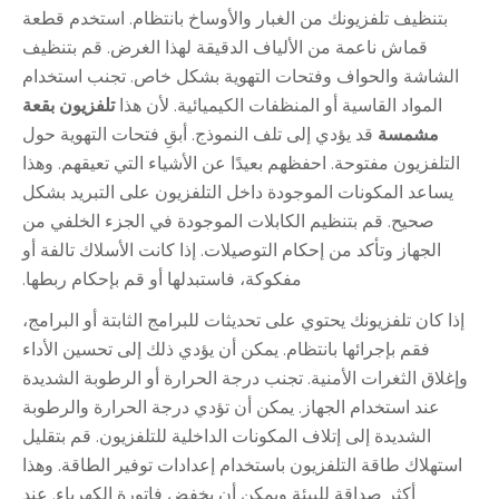
بتنظيف تلفزيونك من الغبار والأوساخ بانتظام. استخدم قطعة
قماش ناعمة من الألياف الدقيقة لهذا الغرض. قم بتنظيف
الشاشة والحواف وفتحات التهوية بشكل خاص. تجنب استخدام
المواد القاسية أو المنظفات الكيميائية. لأن هذا
تلفزيون بقعة
مشمسة
قد يؤدي إلى تلف النموذج. أبقِ فتحات التهوية حول
التلفزيون مفتوحة. احفظهم بعيدًا عن الأشياء التي تعيقهم. وهذا
يساعد المكونات الموجودة داخل التلفزيون على التبريد بشكل
صحيح. قم بتنظيم الكابلات الموجودة في الجزء الخلفي من
الجهاز وتأكد من إحكام التوصيلات. إذا كانت الأسلاك تالفة أو
مفكوكة، فاستبدلها أو قم بإحكام ربطها.
إذا كان تلفزيونك يحتوي على تحديثات للبرامج الثابتة أو البرامج،
فقم بإجرائها بانتظام. يمكن أن يؤدي ذلك إلى تحسين الأداء
وإغلاق الثغرات الأمنية. تجنب درجة الحرارة أو الرطوبة الشديدة
عند استخدام الجهاز. يمكن أن تؤدي درجة الحرارة والرطوبة
الشديدة إلى إتلاف المكونات الداخلية للتلفزيون. قم بتقليل
استهلاك طاقة التلفزيون باستخدام إعدادات توفير الطاقة. وهذا
أكثر صداقة للبيئة ويمكن أن يخفض فاتورة الكهرباء. عند