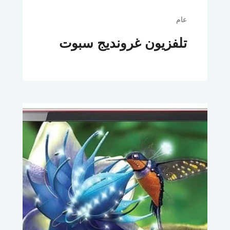
عام
تلفزيون غرونديج سبوت