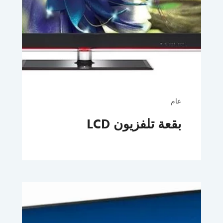
عام
بقعة تلفزيون LCD