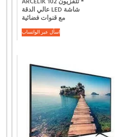
* تلفزيون ARCELIK 102
شاشة LED عالي الدقة
مع قنوات فضائية
اسأل عبر الواتساب