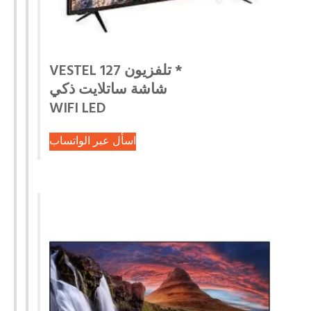
* تلفزيون VESTEL 127
شاشة ساتلايت ذكي
WIFI LED
اسأل عبر الواتساب