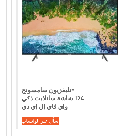
*تليفزيون سامسونج
124 شاشة ساتلايت ذكي
واي فاي إل إي دي
اسأل عبر الواتساب