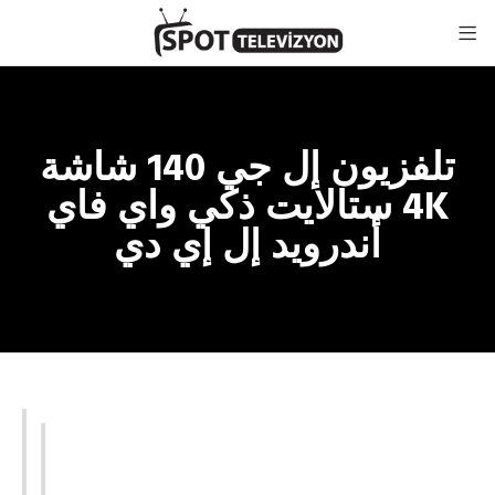
تلفزيون إل جي 140 شاشة
4K ستالايت ذكي واي فاي
أندرويد إل إي دي