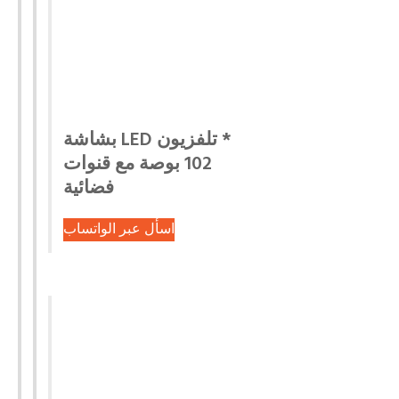
* تلفزيون LED بشاشة
102 بوصة مع قنوات
فضائية
اسأل عبر الواتساب