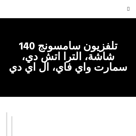
تلفزيون سامسونج 140
شاشة، الترا اتش دي،
سمارت واي فاي، ال اي دي