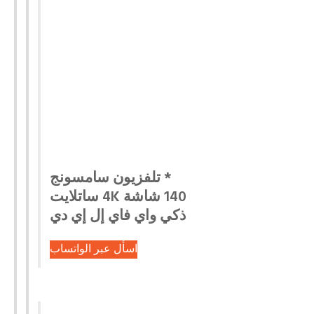
* تلفزيون سامسونج
140 شاشة 4K ساتلايت
ذكي واي فاي إل إي دي
اسأل عبر الواتساب