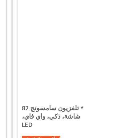
* تلفزيون سامسونج 82
شاشة، ذكي، واي فاي،
LED