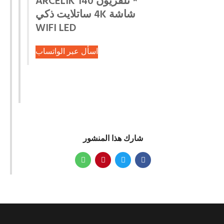
* تلفزيون ARCELIK 140
شاشة 4K ساتلايت ذكي
WIFI LED
اسأل عبر الواتساب
شارك هذا المنشور