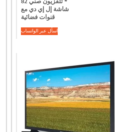
* تلفزيون صني 82
شاشة إل إي دي مع
قنوات فضائية
اسأل عبر الواتساب