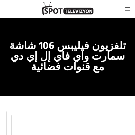
تلفزيون فيليبس 106 شاشة
سمارت واي فاي إل إي دي
مع قنوات فضائية