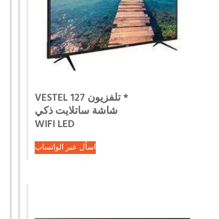
* تلفزيون VESTEL 127
شاشة ساتلايت ذكي
WIFI LED
اسأل عبر الواتساب