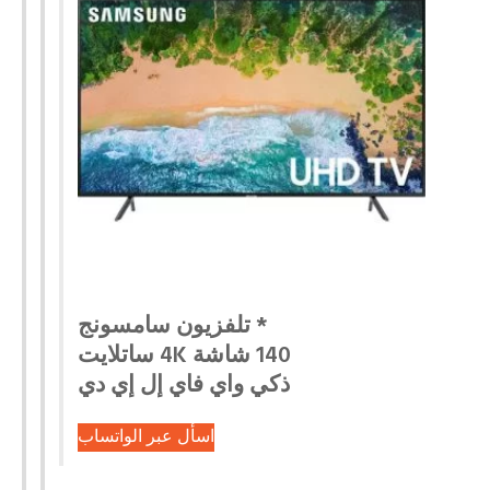
* تلفزيون سامسونج
140 شاشة 4K ساتلايت
ذكي واي فاي إل إي دي
اسأل عبر الواتساب