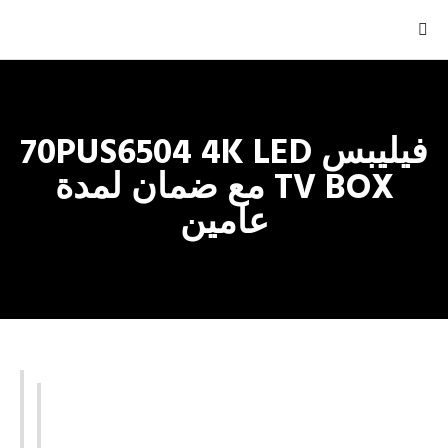
فيليبس 70PUS6504 4K LED
TV BOX مع ضمان لمدة
عامين