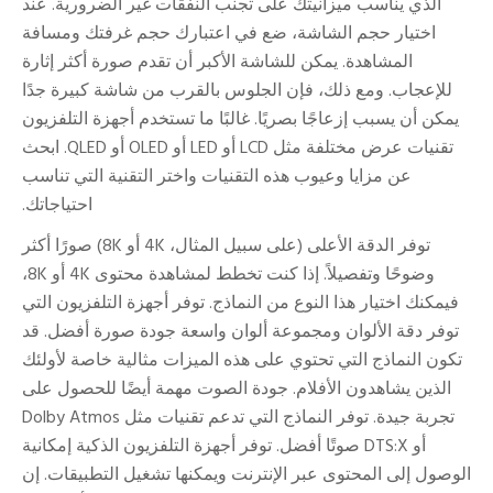
الذي يناسب ميزانيتك على تجنب النفقات غير الضرورية. عند
اختيار حجم الشاشة، ضع في اعتبارك حجم غرفتك ومسافة
المشاهدة. يمكن للشاشة الأكبر أن تقدم صورة أكثر إثارة
للإعجاب. ومع ذلك، فإن الجلوس بالقرب من شاشة كبيرة جدًا
يمكن أن يسبب إزعاجًا بصريًا. غالبًا ما تستخدم أجهزة التلفزيون
تقنيات عرض مختلفة مثل LCD أو LED أو OLED أو QLED. ابحث
عن مزايا وعيوب هذه التقنيات واختر التقنية التي تناسب
احتياجاتك.
توفر الدقة الأعلى (على سبيل المثال، 4K أو 8K) صورًا أكثر
وضوحًا وتفصيلاً. إذا كنت تخطط لمشاهدة محتوى 4K أو 8K،
فيمكنك اختيار هذا النوع من النماذج. توفر أجهزة التلفزيون التي
توفر دقة الألوان ومجموعة ألوان واسعة جودة صورة أفضل. قد
تكون النماذج التي تحتوي على هذه الميزات مثالية خاصة لأولئك
الذين يشاهدون الأفلام. جودة الصوت مهمة أيضًا للحصول على
تجربة جيدة. توفر النماذج التي تدعم تقنيات مثل Dolby Atmos
أو DTS:X صوتًا أفضل. توفر أجهزة التلفزيون الذكية إمكانية
الوصول إلى المحتوى عبر الإنترنت ويمكنها تشغيل التطبيقات. إن