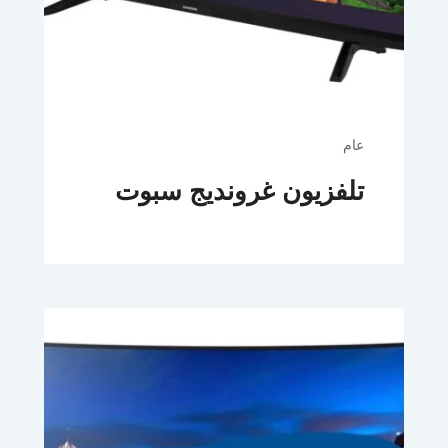
عام
تلفزيون غرونديج سبوت