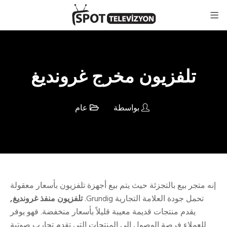
تلفزيون مخرج غرونديغ
بواسطة
عام
إنه متجر بيع بالتجزئة حيث يتم بيع أجهزة تلفزيون بأسعار معقولة
تحمل جودة العلامة التجارية Grundig.
تلفزيون منفذ غرونديغ,
يقدم منتجات قديمة معيبة قليلاً بأسعار منخفضة. فهو يوفر
للعملاء فرصة الوصول إلى المنتجات التي تقدم تجارب صوتية