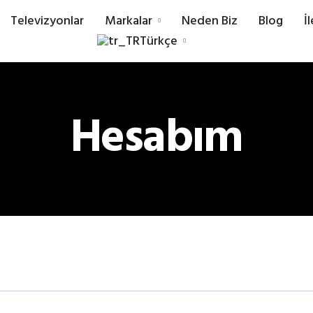
Televizyonlar
Markalar
Neden Biz
Blog
İ
Türkçe
Hesabım