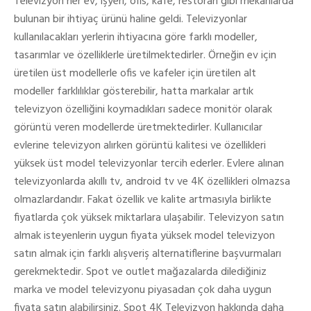
Televizyon her ev, işyeri, ofis, kafe, restoran gibi mekanlarda
bulunan bir ihtiyaç ürünü haline geldi. Televizyonlar
kullanılacakları yerlerin ihtiyacına göre farklı modeller,
tasarımlar ve özelliklerle üretilmektedirler. Örneğin ev için
üretilen üst modellerle ofis ve kafeler için üretilen alt
modeller farklılıklar gösterebilir, hatta markalar artık
televizyon özelliğini koymadıkları sadece monitör olarak
görüntü veren modellerde üretmektedirler. Kullanıcılar
evlerine televizyon alırken görüntü kalitesi ve özellikleri
yüksek üst model televizyonlar tercih ederler. Evlere alınan
televizyonlarda akıllı tv, android tv ve 4K özellikleri olmazsa
olmazlardandır. Fakat özellik ve kalite artmasıyla birlikte
fiyatlarda çok yüksek miktarlara ulaşabilir. Televizyon satın
almak isteyenlerin uygun fiyata yüksek model televizyon
satın almak için farklı alışveriş alternatiflerine başvurmaları
gerekmektedir. Spot ve outlet mağazalarda dilediğiniz
marka ve model televizyonu piyasadan çok daha uygun
fiyata satın alabilirsiniz. Spot 4K Televizyon hakkında daha