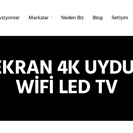
vizyonlar
Markalar
Neden Biz
Blog
İletişim
 EKRAN 4K UYD
WİFİ LED TV