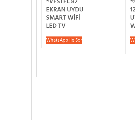
*VESTEL 82
*
EKRAN UYDU
1
SMART WİFİ
U
LED TV
W
WhatsApp ile Sor
Wh