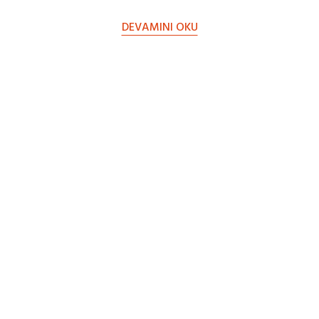
İhtiyacımız olan standartlar yükseldikçe
DEVAMINI OKU
ve çoğaldıkça televizyon fiyatları…