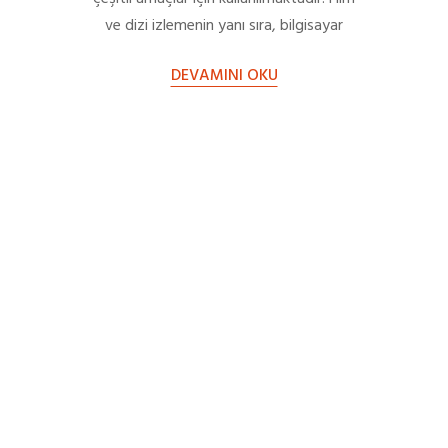
ve dizi izlemenin yanı sıra, bilgisayar
olarak da televizyonlar kullanılmaktadır.
DEVAMINI OKU
Günümüzde teknolojinin…