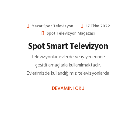
Yazar
Spot Televizyon
17 Ekim 2022
Spot Televizyon Mağazası
Spot Smart Televizyon
Televizyonlar evlerde ve iş yerlerinde
çeşitli amaçlarla kullanılmaktadır.
Evlerimizde kullandığımız televizyonlarda
dizi, film, maç veya diğer programları
DEVAMINI OKU
izlerken keyif almayı isteriz. Bunun…