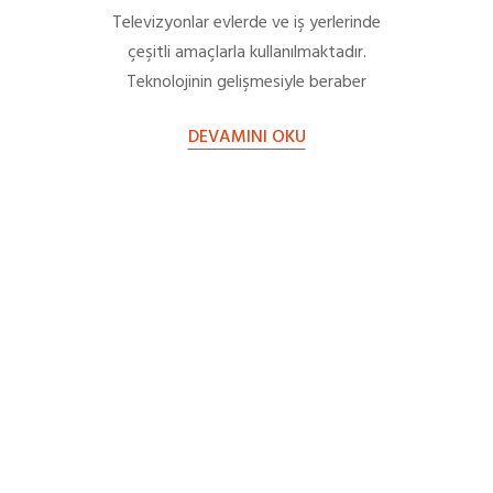
Televizyonlar evlerde ve iş yerlerinde
çeşitli amaçlarla kullanılmaktadır.
Teknolojinin gelişmesiyle beraber
televizyonlarda da çeşitli özellikler
DEVAMINI OKU
kazanmıştır. Günümüzde sıfır bir
televizyon almak bir…