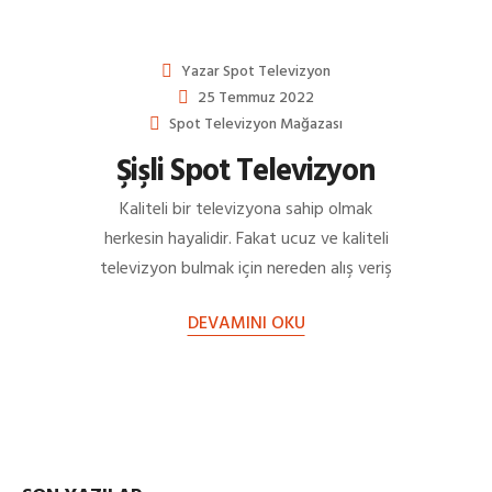
Yazar
Spot Televizyon
25 Temmuz 2022
Spot Televizyon Mağazası
Şişli Spot Televizyon
Kaliteli bir televizyona sahip olmak
herkesin hayalidir. Fakat ucuz ve kaliteli
televizyon bulmak için nereden alış veriş
yapacağınızı bilmeniz gerekmektedir.
DEVAMINI OKU
Ucuz fiyatlı…