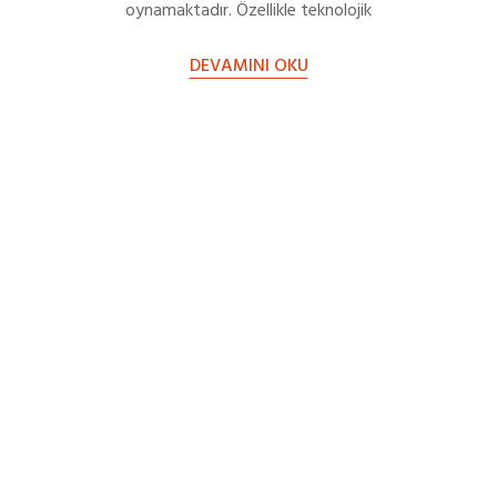
oynamaktadır. Özellikle teknolojik
sistemlerin gelişmesiyle beraber farklı
DEVAMINI OKU
ürünler piyasaya sunuldu.…